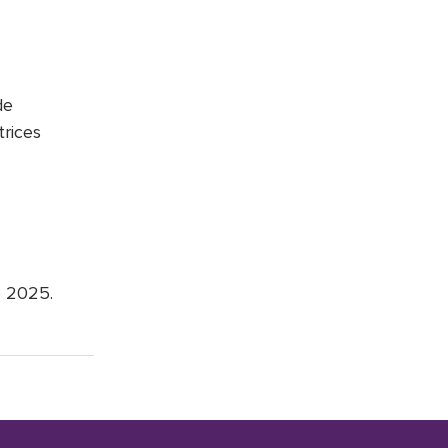
de
trices
e 2025.