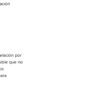
ación
elación por
sible que no
os
para