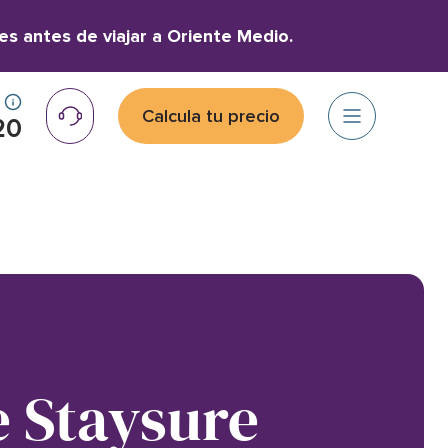
es antes de viajar a Oriente Medio.
Calcula tu precio
20
e Staysure