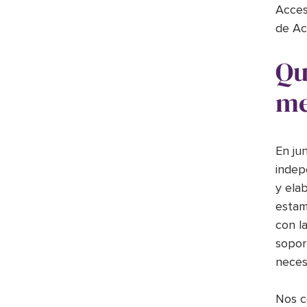
Acces
de Acc
Qu
me
En ju
indep
y ela
estam
con l
soport
necesi
Nos c