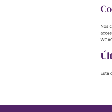
Co
Nos c
acces
WCAG 
Úl
Esta 