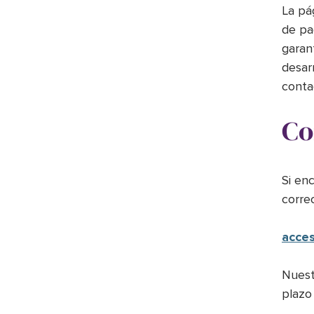
La pá
de pa
garant
desar
conta
Co
Si en
corre
acces
Nuest
plazo