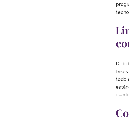
progr
tecno
Li
co
Debid
fases
todo 
están
identi
Co