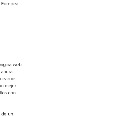
y Europea
 página web
 ahora
inearnos
un mejor
llos con
 de un